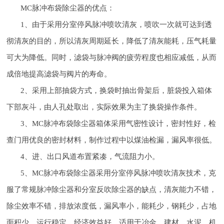
MC脉冲布袋除尘器的优点：
1、由于采用分室停风脉冲喷吹清灰，喷吹一次就可达到透
彻清灰的目的，所以清灰周期延长，降低了清灰能耗，压气耗量
可大为降低。同时，滤袋与脉冲阀的疲劳程度也相应减低，从而
成倍地提高滤袋与阀片的寿命。
2、采用上部抽袋方式，换袋时抽出骨架后，脏袋投入箱体
下部灰斗，由人孔处取出，实际效果为主了换袋操作条件。
3、MC脉冲布袋除尘器箱体采用气密性设计，密封性好，检
查门用优良的密封材料，制作过程中以煤油检漏，漏风率很低。
4、进、出口风道布置紧凑，气流阻力小。
5、MC脉冲布袋除尘器采用分室停风脉冲喷吹清灰技术，克
服了常规脉冲除尘器和分室反吹除尘器的缺点，清灰能力不错，
除尘效率不错，排放浓度低，漏风率小，能耗少，钢耗少，占地
面积少，运行稳定，经济效益好。适用于冶金、建材、水泥、机