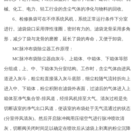
械、化工、电力、轻工行业的含尘气体的净化与物料的回收。
6、检修换袋可在不停系统风机，系统正常运行条件下分室
进行。滤袋袋口采用弹性涨圈，密封有力的。滤袋龙骨采用多角
形，减少了袋与龙骨的磨擦，延长了袋的寿命，又便于卸袋。
MC脉冲布袋除尘器工作原理：
MC脉冲布袋除尘器由灰斗、上箱体、中箱体、下箱体等部
分组成，上、中、下箱体为分室结构。工作时，含尘气体由进风
道进入灰斗，粗尘粒直接落入灰斗底部，细尘粒随气流转折向上
进入中、下箱体，粉尘积附在滤袋外表面，过滤后的气体进入上
箱体至净气集合管-排风道，经排风机排至大气。清灰过程是先
切断该室的净气出口风道，使该室的布袋处于无气流通过的状态
(分室停风清灰)。然后开启脉冲阀用压缩空气进行脉冲喷吹清
灰，切断阀关闭时间足以确定在喷吹后从滤袋上剥离的粉尘沉降