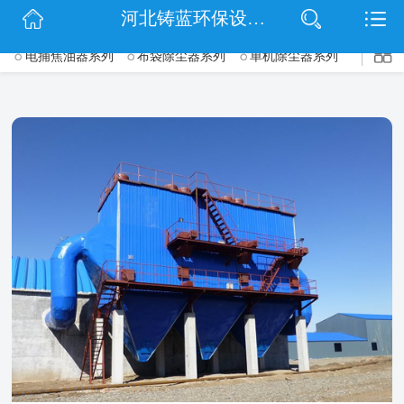
$(function() { $('.wrapper').navbarscroll(); });
河北铸蓝环保设备有限公司
网站首页
电捕焦油器系列
布袋除尘器系列
单机除尘器系列
->
公司简介
脉冲除尘器系列
旋风除尘器系列
锅炉除尘器系列
信息动态
木工除尘器系列
矿山除尘器系列
仓顶除尘器系列
滤筒除尘器系列
钢厂除尘器系列
脱硫脱硝除尘设备系列
产品展示
UV光氧净化器系列
等离子净化器系列
催化燃烧设备系列
扫码关注
除尘配件系列
联系我们