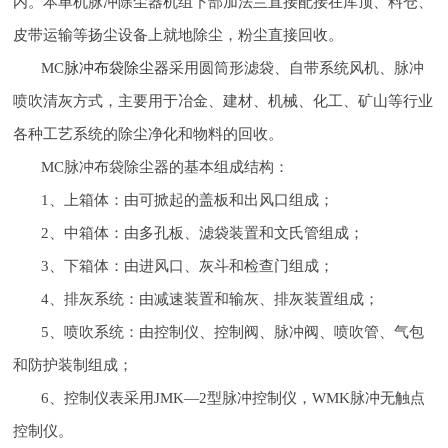
内。本单机脉冲除尘器机组下部加法兰直接配接在库顶、料仓、
皮带运输等扬尘设备上就地除尘，粉尘直接回收。
MC
脉冲布袋除尘器
采用圆筒形滤袋、自带系统风机、脉冲
喷吹清灰方式，主要用于冶金、建材、机械、化工、矿山等行业
各种工艺系统的除尘净化和物料的回收。
MC脉冲布袋除尘器的基本组成结构：
1、上箱体：由可掀起的盖板和出风口组成；
2、中箱体：由多孔板、滤袋装置和文氏管组成；
3、下箱体：由进风口、灰斗和检查门组成；
4、排灰系统：由减速装置和输灰、排灰装置组成；
5、喷吹系统：由控制仪、控制阀、脉冲阀、喷吹管、气包
和防护装制组成；
6、控制仪表采用JMK—2型脉冲控制仪，WMK脉冲无触点
控制仪。